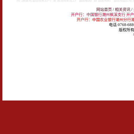
热门关键词:酒店用瓷生产厂家 宾馆用瓷加工厂 酒店餐具厂商 酒店陶瓷厂 酒店用品公司 
网站首页
/
相关资讯
/
开户行：中国银行潮州枫溪支行 开户名：
开户行：中国农业银行潮州分行湘桥支行 
电话:0768-688
版权所有