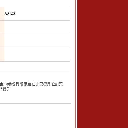
A0426
 海参餐具 羹汤盅 山东菜餐具 官府菜
宾馆餐具