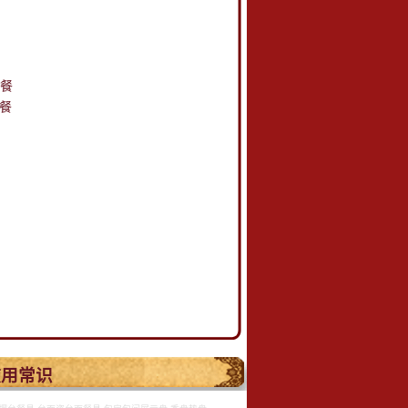
用餐
做餐
.
使用常识