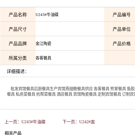
产品名称
U243#牛油碟
产品编号
产品尺寸
产品单位
产品品牌
金江陶瓷
产品价格
所属分类
各客餐具
详细描述：
批发宾馆餐具后厨餐具生产宾馆燕翅鲍餐具供应 各客餐具 熊掌餐具 鱼胶盅
餐具 私房菜餐具 杭帮菜餐具 酒店餐具 宾馆陶瓷餐具 定制宾馆餐具 订制
上一页：U243#牛油碟
下一页：U242#盅
相关产品