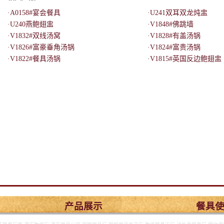
·A0158#宴会餐具
·U241双耳双龙炖盅
·U240燕鲍翅盅
·V1848#佛跳墙
·V1832#双线汤窝
·V1828#有盖汤锅
·V1826#富豪垂角汤锅
·V1824#富贵汤锅
·V1822#餐具汤锅
·V1815#英国反边鲍翅盅
产品展示
餐具