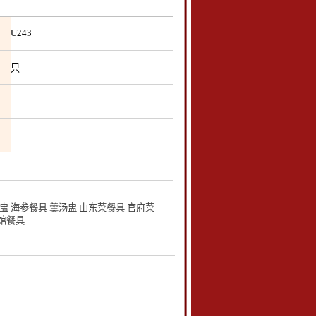
U243
只
 海参餐具 羹汤盅 山东菜餐具 官府菜
宾馆餐具