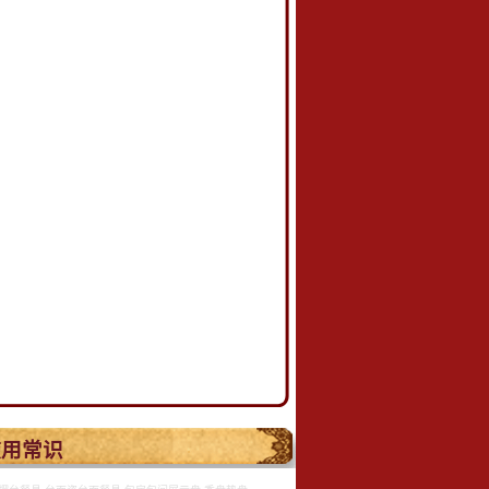
.
使用常识