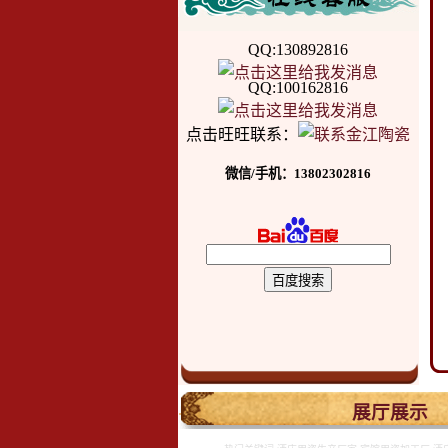
QQ:130892816
QQ:100162816
点击旺旺联系：
微信/手机：13802302816
.
展厅展示